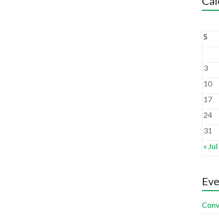
Cal
S
3
10
17
24
31
« Jul
Eve
Conv