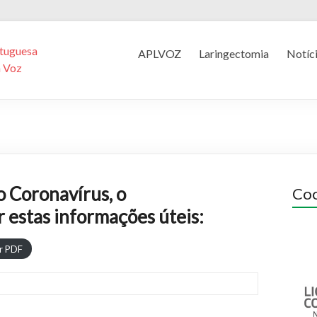
tuguesa
APLVOZ
Laringectomia
Notíc
a Voz
o Coronavírus, o
Coo
 estas informações úteis:
r PDF