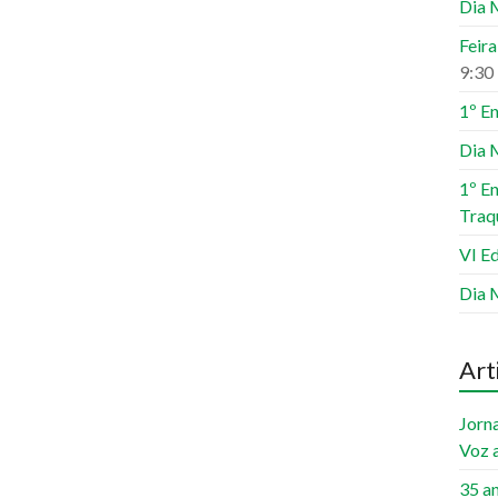
Dia 
Feir
9:30
1º E
Dia 
1º E
Traq
VI Ed
Dia 
Art
Jorn
Voz 
35 a