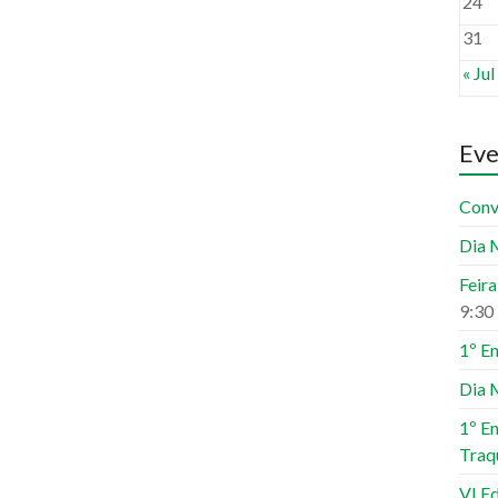
24
31
« Jul
Eve
Conv
Dia 
Feir
9:30
1º E
Dia 
1º E
Traq
VI Ed