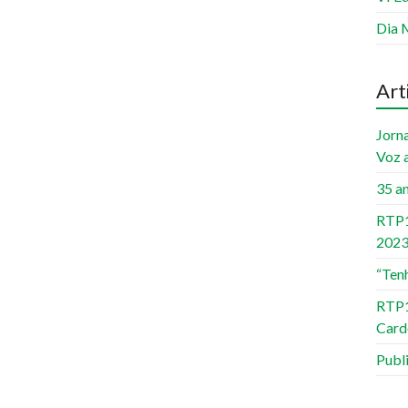
Dia 
Art
Jorn
Voz 
35 a
RTP1
202
“Ten
RTP1
Card
Publ