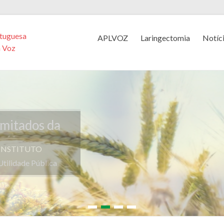
tuguesa
APLVOZ
Laringectomia
Notíc
a Voz
imitados da
 Utilidade Pública
1
2
3
4