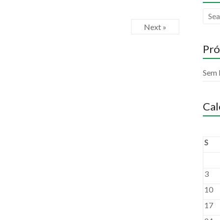
Next »
Pró
Sem 
Cal
S
3
10
17